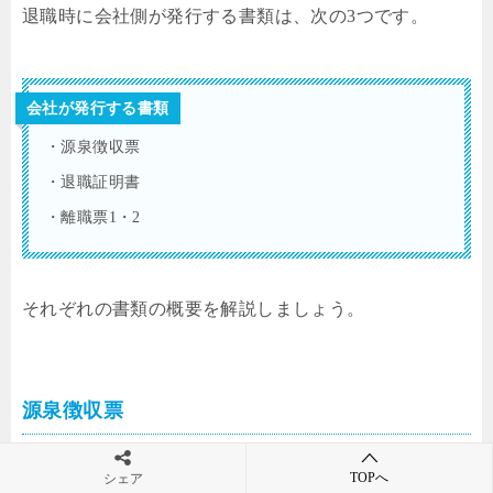
退職時に会社側が発行する書類は、次の3つです。
会社が発行する書類
・源泉徴収票
・退職証明書
・離職票1・2
それぞれの書類の概要を解説しましょう。
源泉徴収票
源泉徴収票は、転職先の年末調整または再就職しない
TOPへ
シェア